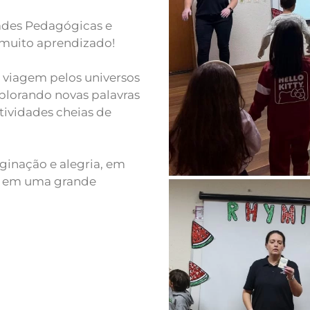
ades Pedagógicas e
e muito aprendizado!
 viagem pelos universos
xplorando novas palavras
tividades cheias de
ginação e alegria, em
u em uma grande