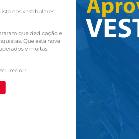
sta nos vestibulares
straram que dedicação e
nquistas. Que esta nova
superados e muitas
seu redor!