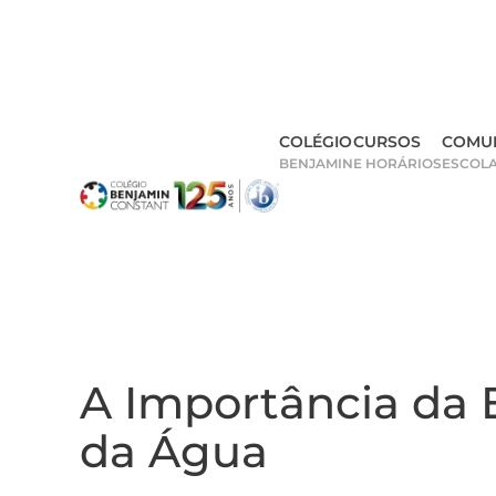
Skip
to
main
COLÉGIO
CURSOS
COMU
content
BENJAMIN
E HORÁRIOS
ESCOL
A Importância da
da Água