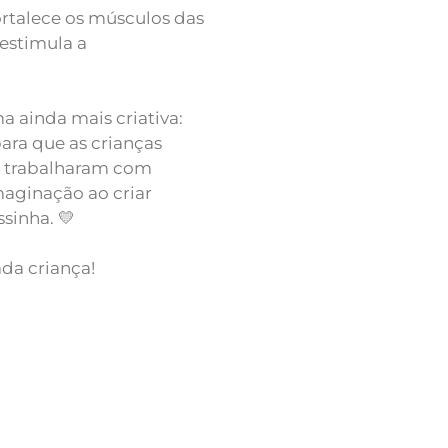
ortalece os músculos das
estimula a
 ainda mais criativa:
ra que as crianças
, trabalharam com
maginação ao criar
sinha. 💛
da criança!