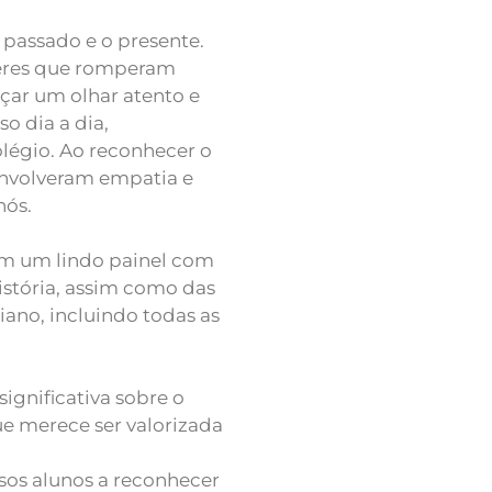
 passado e o presente.
heres que romperam
nçar um olhar atento e
o dia a dia,
légio. Ao reconhecer o
envolveram empatia e
nós.
am um lindo painel com
istória, assim como das
ano, incluindo todas as
significativa sobre o
e merece ser valorizada
sos alunos a reconhecer