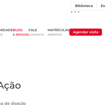
Biblioteca
Es
NIDADE
BLOG
FALE
MATRÍCULAS
Agendar visita
AR
E ARTIGOS
CONOSCO
ABERTAS!
 Ação
ha de doação