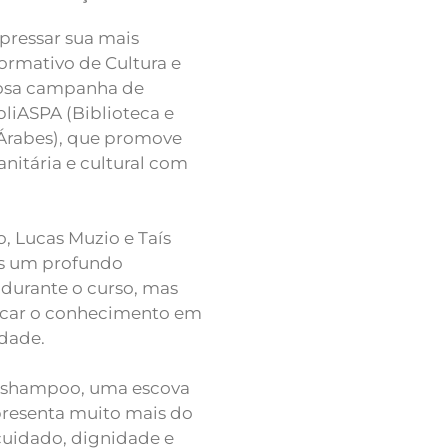
pressar sua mais
Formativo de Cultura e
liosa campanha de
liASPA (Biblioteca e
 Árabes), que promove
itária e cultural com
o, Lucas Muzio e Taís
as um profundo
durante o curso, mas
car o conhecimento em
edade.
m shampoo, uma escova
presenta muito mais do
cuidado, dignidade e