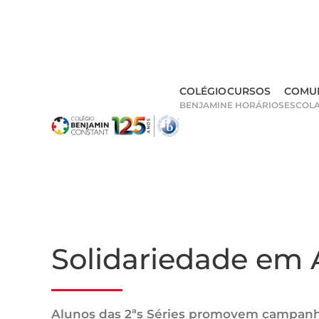
Skip
to
main
COLÉGIO
CURSOS
COMU
content
BENJAMIN
E HORÁRIOS
ESCOL
Solidariedade em
Alunos das 2ªs Séries promovem campan