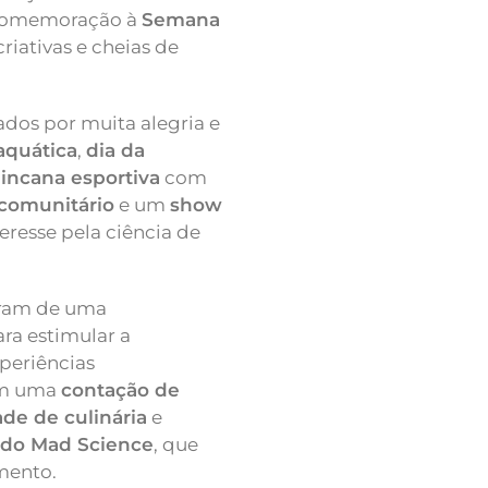
comemoração à
Semana
criativas e cheias de
dos por muita alegria e
aquática
,
dia da
incana esportiva
com
comunitário
e um
show
eresse pela ciência de
aram de uma
a estimular a
periências
com uma
contação de
ade de culinária
e
 do Mad Science
, que
mento.