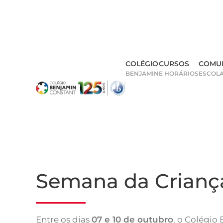
Skip
to
main
COLÉGIO
CURSOS
COMU
content
BENJAMIN
E HORÁRIOS
ESCOL
Semana da Crianç
Entre os dias
07 e 10 de outubro
, o Colégio